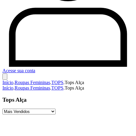
Acesse sua conta
Início
.
Roupas Femininas
.
TOPS
.
Tops Alça
Início
.
Roupas Femininas
.
TOPS
.
Tops Alça
Tops Alça