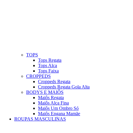
TOPS
Tops Regata
Tops Alça
Tops Faixa
CROPPEDS
Croppeds Regata
Croppeds Regata Gola Alta
BODYS E MAIÔS
Maiôs Regata
Maiôs Alça Fina
Maiôs Um Ombro Só
Maiôs Engana Mamãe
ROUPAS MASCULINAS