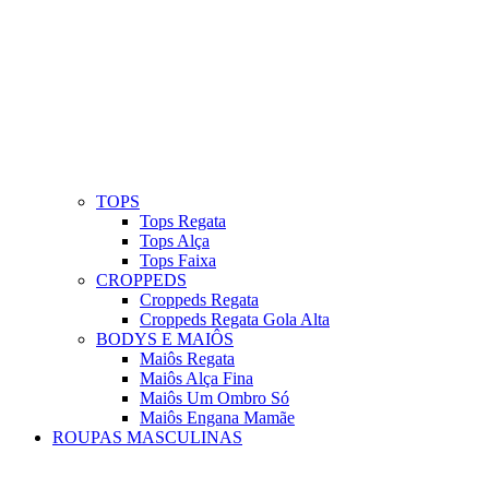
TOPS
Tops Regata
Tops Alça
Tops Faixa
CROPPEDS
Croppeds Regata
Croppeds Regata Gola Alta
BODYS E MAIÔS
Maiôs Regata
Maiôs Alça Fina
Maiôs Um Ombro Só
Maiôs Engana Mamãe
ROUPAS MASCULINAS